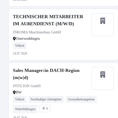
TECHNISCHER MITARBEITER
IM AUßENDIENST (M/W/D)
INKOMA Maschinenbau GmbH
Osterweddingen
Vollzeit
24.07.2026
Sales Manager:in DACH-Region
(m|w|d)
INTILION GmbH
BW
Vollzeit
Nachhaltiger Arbeitgeber
Gesundheitsangebote
6
Weiterbildungen
28.07.2026