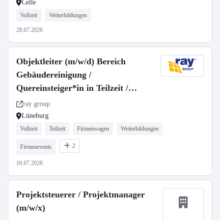
Celle
Vollzeit
Weiterbildungen
28.07.2026
Objektleiter (m/w/d) Bereich
Gebäudereinigung /
Quereinsteiger*in in Teilzeit /
Vollzeit
ray group
Lüneburg
Vollzeit
Teilzeit
Firmenwagen
Weiterbildungen
2
Firmenevents
16.07.2026
Projektsteuerer / Projektmanager
(m/w/x)